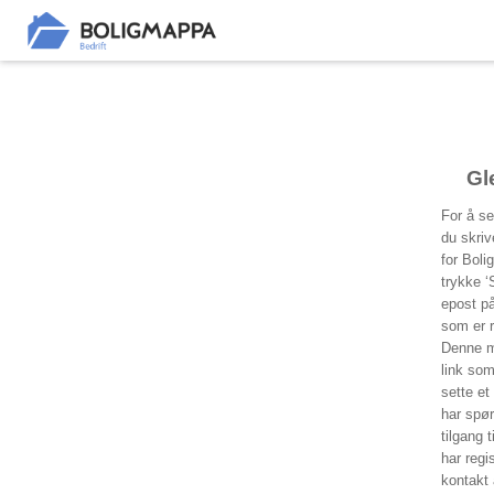
Gl
For å se
du skriv
for Boli
trykke ‘
epost p
som er r
Denne ma
link som
sette et
har spør
tilgang 
har regi
kontakt 